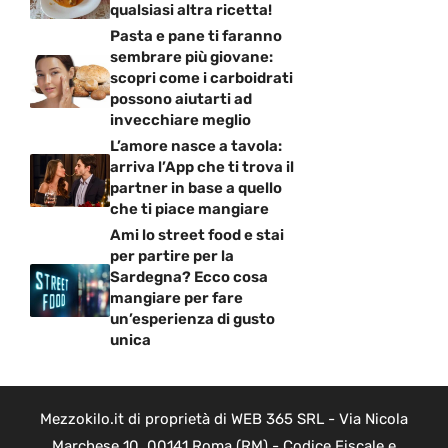
qualsiasi altra ricetta!
Pasta e pane ti faranno
sembrare più giovane:
scopri come i carboidrati
possono aiutarti ad
invecchiare meglio
L’amore nasce a tavola:
arriva l’App che ti trova il
partner in base a quello
che ti piace mangiare
Ami lo street food e stai
per partire per la
Sardegna? Ecco cosa
mangiare per fare
un’esperienza di gusto
unica
Mezzokilo.it di proprietà di WEB 365 SRL - Via Nicola
Marchese 10, 00141 Roma (RM) - Codice Fiscale e