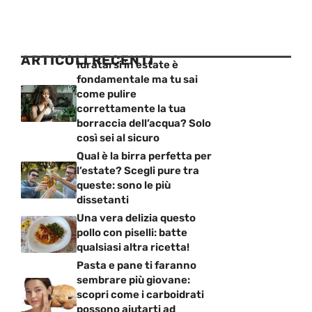
ARTICOLI RECENTI
Idratarsi in estate è
fondamentale ma tu sai
come pulire
correttamente la tua
borraccia dell’acqua? Solo
così sei al sicuro
Qual è la birra perfetta per
l’estate? Scegli pure tra
queste: sono le più
dissetanti
Una vera delizia questo
pollo con piselli: batte
qualsiasi altra ricetta!
Pasta e pane ti faranno
sembrare più giovane:
scopri come i carboidrati
possono aiutarti ad