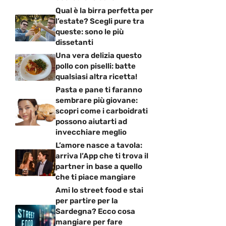
Qual è la birra perfetta per
l’estate? Scegli pure tra
queste: sono le più
dissetanti
Una vera delizia questo
pollo con piselli: batte
qualsiasi altra ricetta!
Pasta e pane ti faranno
sembrare più giovane:
scopri come i carboidrati
possono aiutarti ad
invecchiare meglio
L’amore nasce a tavola:
arriva l’App che ti trova il
partner in base a quello
che ti piace mangiare
Ami lo street food e stai
per partire per la
Sardegna? Ecco cosa
mangiare per fare