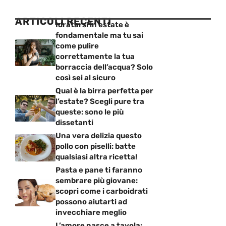
ARTICOLI RECENTI
Idratarsi in estate è
fondamentale ma tu sai
come pulire
correttamente la tua
borraccia dell’acqua? Solo
così sei al sicuro
Qual è la birra perfetta per
l’estate? Scegli pure tra
queste: sono le più
dissetanti
Una vera delizia questo
pollo con piselli: batte
qualsiasi altra ricetta!
Pasta e pane ti faranno
sembrare più giovane:
scopri come i carboidrati
possono aiutarti ad
invecchiare meglio
L’amore nasce a tavola: