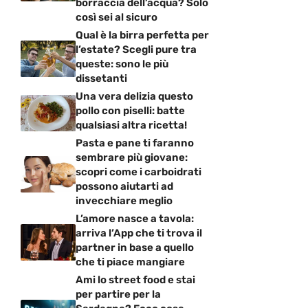
borraccia dell’acqua? Solo
così sei al sicuro
Qual è la birra perfetta per
l’estate? Scegli pure tra
queste: sono le più
dissetanti
Una vera delizia questo
pollo con piselli: batte
qualsiasi altra ricetta!
Pasta e pane ti faranno
sembrare più giovane:
scopri come i carboidrati
possono aiutarti ad
invecchiare meglio
L’amore nasce a tavola:
arriva l’App che ti trova il
partner in base a quello
che ti piace mangiare
Ami lo street food e stai
per partire per la