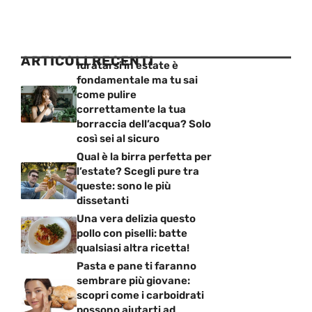
ARTICOLI RECENTI
Idratarsi in estate è
fondamentale ma tu sai
come pulire
correttamente la tua
borraccia dell’acqua? Solo
così sei al sicuro
Qual è la birra perfetta per
l’estate? Scegli pure tra
queste: sono le più
dissetanti
Una vera delizia questo
pollo con piselli: batte
qualsiasi altra ricetta!
Pasta e pane ti faranno
sembrare più giovane:
scopri come i carboidrati
possono aiutarti ad