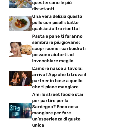
queste: sono le più
dissetanti
Una vera delizia questo
pollo con piselli: batte
qualsiasi altra ricetta!
Pasta e pane ti faranno
sembrare più giovane:
scopri come i carboidrati
possono aiutarti ad
invecchiare meglio
L’amore nasce a tavola:
arriva l’App che ti trova il
partner in base a quello
che ti piace mangiare
Ami lo street food e stai
per partire per la
Sardegna? Ecco cosa
mangiare per fare
un’esperienza di gusto
unica