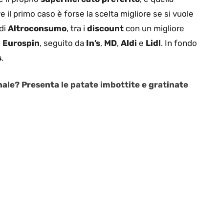
 il primo caso è forse la scelta migliore se si vuole
 di
Altroconsumo
, tra i
discount
con un migliore
o
Eurospin
, seguito da
In’s
,
MD
,
Aldi
e
Lidl
. In fondo
s
.
nale? Presenta le patate imbottite e gratinate