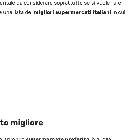
ntale da considerare soprattutto se si vuole fare
e una lista dei
migliori supermercati italiani
in cui
to migliore
 il proprio
supermercato preferito
, è quella