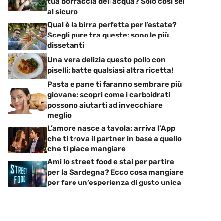
tua borraccia dell’acqua? Solo così sei
al sicuro
Qual è la birra perfetta per l’estate?
Scegli pure tra queste: sono le più
dissetanti
Una vera delizia questo pollo con
piselli: batte qualsiasi altra ricetta!
Pasta e pane ti faranno sembrare più
giovane: scopri come i carboidrati
possono aiutarti ad invecchiare
meglio
L’amore nasce a tavola: arriva l’App
che ti trova il partner in base a quello
che ti piace mangiare
Ami lo street food e stai per partire
per la Sardegna? Ecco cosa mangiare
per fare un’esperienza di gusto unica