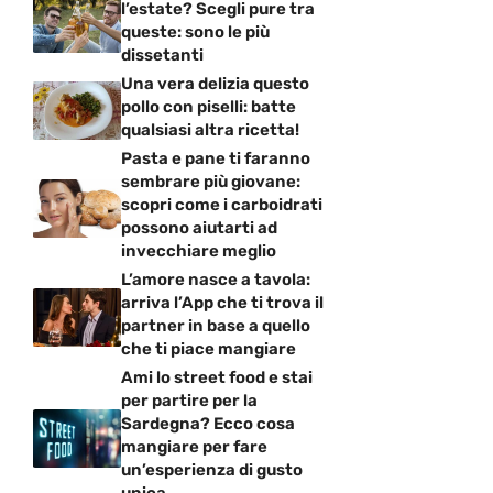
l’estate? Scegli pure tra
queste: sono le più
dissetanti
Una vera delizia questo
pollo con piselli: batte
qualsiasi altra ricetta!
Pasta e pane ti faranno
sembrare più giovane:
scopri come i carboidrati
possono aiutarti ad
invecchiare meglio
L’amore nasce a tavola:
arriva l’App che ti trova il
partner in base a quello
che ti piace mangiare
Ami lo street food e stai
per partire per la
Sardegna? Ecco cosa
mangiare per fare
un’esperienza di gusto