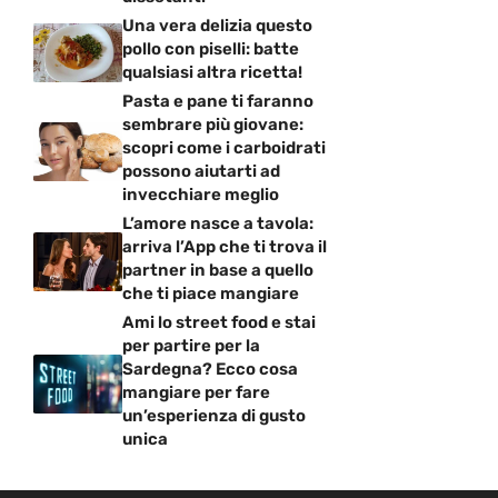
Una vera delizia questo
pollo con piselli: batte
qualsiasi altra ricetta!
Pasta e pane ti faranno
sembrare più giovane:
scopri come i carboidrati
possono aiutarti ad
invecchiare meglio
L’amore nasce a tavola:
arriva l’App che ti trova il
partner in base a quello
che ti piace mangiare
Ami lo street food e stai
per partire per la
Sardegna? Ecco cosa
mangiare per fare
un’esperienza di gusto
unica