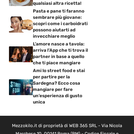
qualsiasi altra ricetta!
Pasta e pane ti faranno
sembrare più giovane:
scopri come i carboidrati
possono aiutarti ad
invecchiare meglio
L’amore nasce a tavola:
arriva l’App che ti trova il
partner in base a quello
che ti piace mangiare
Ami lo street food e stai
per partire per la
Sardegna? Ecco cosa
mangiare per fare
un’esperienza di gusto
unica
Mezzokilo.it di proprietà di WEB 365 SRL - Via Nicola
Marchese 10, 00141 Roma (RM) - Codice Fiscale e