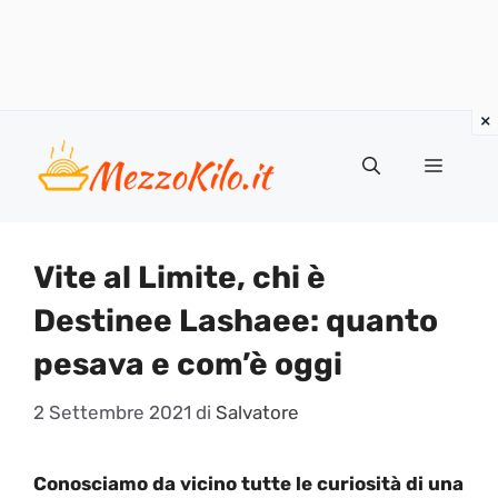
Vai
al
Menu
contenuto
Vite al Limite, chi è
Destinee Lashaee: quanto
pesava e com’è oggi
2 Settembre 2021
di
Salvatore
Conosciamo da vicino tutte le curiosità di una