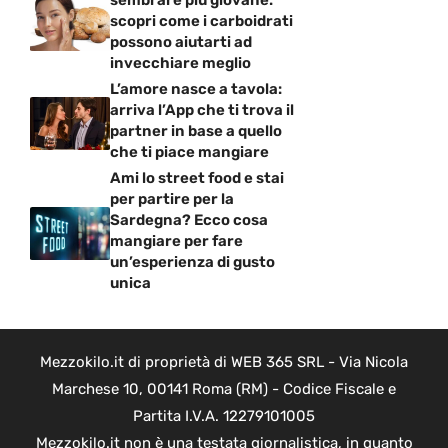
sembrare più giovane:
scopri come i carboidrati
possono aiutarti ad
invecchiare meglio
L’amore nasce a tavola:
arriva l’App che ti trova il
partner in base a quello
che ti piace mangiare
Ami lo street food e stai
per partire per la
Sardegna? Ecco cosa
mangiare per fare
un’esperienza di gusto
unica
Mezzokilo.it di proprietà di WEB 365 SRL - Via Nicola
Marchese 10, 00141 Roma (RM) - Codice Fiscale e
Partita I.V.A. 12279101005
Mezzokilo.it non è una testata giornalistica, in quanto