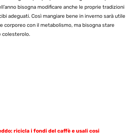
l’anno bisogna modificare anche le proprie tradizioni
ibi adeguati. Così mangiare bene in inverno sarà utile
re corporeo con il metabolismo, ma bisogna stare
e colesterolo.
do: ricicla i fondi del caffè e usali cosi