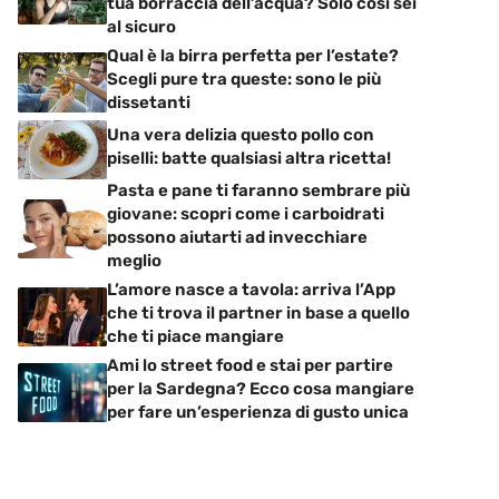
tua borraccia dell’acqua? Solo così sei
al sicuro
Qual è la birra perfetta per l’estate?
Scegli pure tra queste: sono le più
dissetanti
Una vera delizia questo pollo con
piselli: batte qualsiasi altra ricetta!
Pasta e pane ti faranno sembrare più
giovane: scopri come i carboidrati
possono aiutarti ad invecchiare
meglio
L’amore nasce a tavola: arriva l’App
che ti trova il partner in base a quello
che ti piace mangiare
Ami lo street food e stai per partire
per la Sardegna? Ecco cosa mangiare
per fare un’esperienza di gusto unica