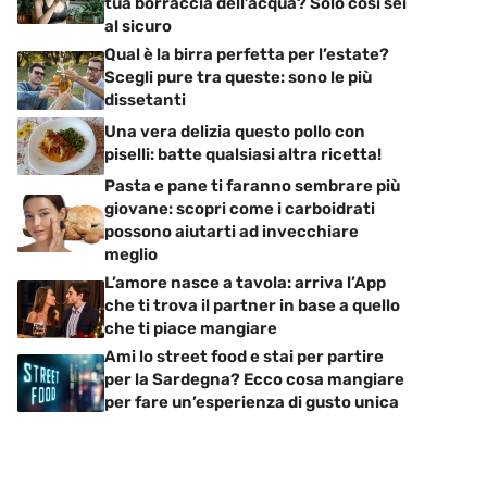
tua borraccia dell’acqua? Solo così sei
al sicuro
Qual è la birra perfetta per l’estate?
Scegli pure tra queste: sono le più
dissetanti
Una vera delizia questo pollo con
piselli: batte qualsiasi altra ricetta!
Pasta e pane ti faranno sembrare più
giovane: scopri come i carboidrati
possono aiutarti ad invecchiare
meglio
L’amore nasce a tavola: arriva l’App
che ti trova il partner in base a quello
che ti piace mangiare
Ami lo street food e stai per partire
per la Sardegna? Ecco cosa mangiare
per fare un’esperienza di gusto unica