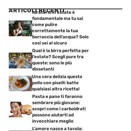
ARTICOLI RECENTI
Idratarsi in estate è
fondamentale ma tu sai
come pulire
correttamente la tua
borraccia dell’acqua? Solo
così sei al sicuro
Qual è la birra perfetta per
l’estate? Scegli pure tra
queste: sono le più
dissetanti
Una vera delizia questo
pollo con piselli: batte
qualsiasi altra ricetta!
Pasta e pane ti faranno
sembrare più giovane:
scopri come i carboidrati
possono aiutarti ad
invecchiare meglio
L’amore nasce a tavola: