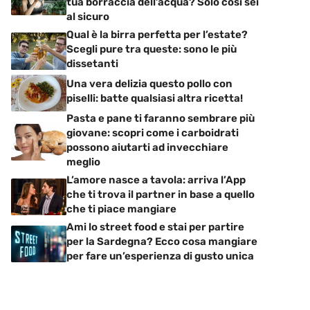
tua borraccia dell’acqua? Solo così sei
al sicuro
Qual è la birra perfetta per l’estate?
Scegli pure tra queste: sono le più
dissetanti
Una vera delizia questo pollo con
piselli: batte qualsiasi altra ricetta!
Pasta e pane ti faranno sembrare più
giovane: scopri come i carboidrati
possono aiutarti ad invecchiare
meglio
L’amore nasce a tavola: arriva l’App
che ti trova il partner in base a quello
che ti piace mangiare
Ami lo street food e stai per partire
per la Sardegna? Ecco cosa mangiare
per fare un’esperienza di gusto unica