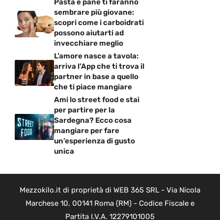
Pasta e pane ti faranno
sembrare più giovane:
scopri come i carboidrati
possono aiutarti ad
invecchiare meglio
L’amore nasce a tavola:
arriva l’App che ti trova il
partner in base a quello
che ti piace mangiare
Ami lo street food e stai
per partire per la
Sardegna? Ecco cosa
mangiare per fare
un’esperienza di gusto
unica
Mezzokilo.it di proprietà di WEB 365 SRL - Via Nicola
Marchese 10, 00141 Roma (RM) - Codice Fiscale e
Partita I.V.A. 12279101005