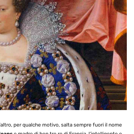
t’altro, per qualche motivo, salta sempre fuori il nome
rleans
e madre di ben tre re di Francia, l’intelligente e