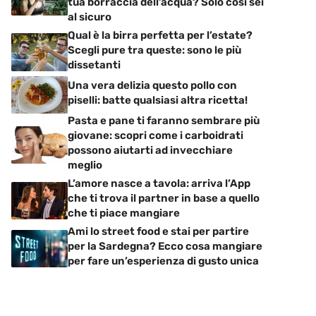
tua borraccia dell’acqua? Solo così sei
al sicuro
Qual è la birra perfetta per l’estate?
Scegli pure tra queste: sono le più
dissetanti
Una vera delizia questo pollo con
piselli: batte qualsiasi altra ricetta!
Pasta e pane ti faranno sembrare più
giovane: scopri come i carboidrati
possono aiutarti ad invecchiare
meglio
L’amore nasce a tavola: arriva l’App
che ti trova il partner in base a quello
che ti piace mangiare
Ami lo street food e stai per partire
per la Sardegna? Ecco cosa mangiare
per fare un’esperienza di gusto unica