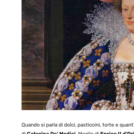
Quando si parla di dolci, pasticcini, torte e quan
di
Caterina De’ Medici
. Moglie di
Enrico II d’O