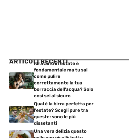
ARTICOLI RECENTI
Idratarsi in estate è
fondamentale ma tu sai
come pulire
correttamente la tua
borraccia dell’acqua? Solo
così sei al sicuro
Qual è la birra perfetta per
l’estate? Scegli pure tra
queste: sono le più
dissetanti
Una vera delizia questo
pollo con piselli: batte