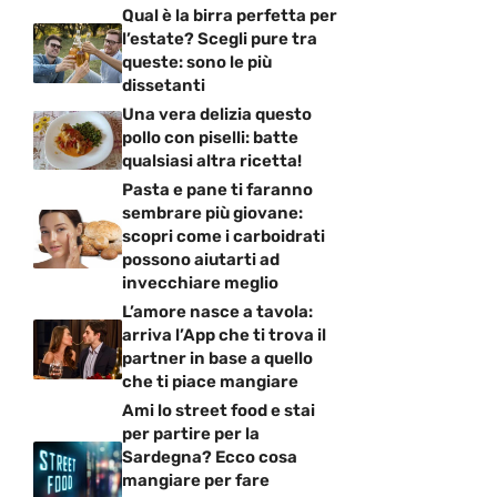
Qual è la birra perfetta per
l’estate? Scegli pure tra
queste: sono le più
dissetanti
Una vera delizia questo
pollo con piselli: batte
qualsiasi altra ricetta!
Pasta e pane ti faranno
sembrare più giovane:
scopri come i carboidrati
possono aiutarti ad
invecchiare meglio
L’amore nasce a tavola:
arriva l’App che ti trova il
partner in base a quello
che ti piace mangiare
Ami lo street food e stai
per partire per la
Sardegna? Ecco cosa
mangiare per fare