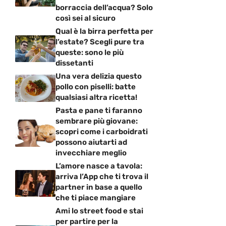
borraccia dell’acqua? Solo
così sei al sicuro
Qual è la birra perfetta per
l’estate? Scegli pure tra
queste: sono le più
dissetanti
Una vera delizia questo
pollo con piselli: batte
qualsiasi altra ricetta!
Pasta e pane ti faranno
sembrare più giovane:
scopri come i carboidrati
possono aiutarti ad
invecchiare meglio
L’amore nasce a tavola:
arriva l’App che ti trova il
partner in base a quello
che ti piace mangiare
Ami lo street food e stai
per partire per la