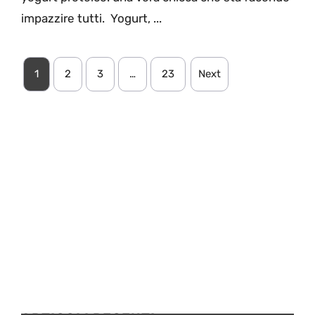
impazzire tutti. Yogurt, ...
1
2
3
…
23
Next