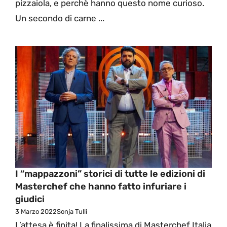
pizzaiola, e perchè hanno questo nome curioso.
Un secondo di carne ...
I “mappazzoni” storici di tutte le edizioni di
Masterchef che hanno fatto infuriare i
giudici
3 Marzo 2022
Sonja Tulli
L’attesa è finita! La finalissima di Masterchef Italia