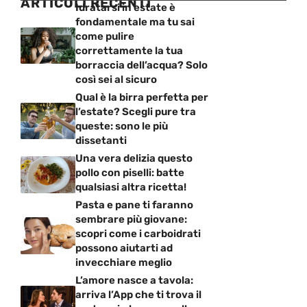
ARTICOLI RECENTI
Idratarsi in estate è
fondamentale ma tu sai
come pulire
correttamente la tua
borraccia dell’acqua? Solo
così sei al sicuro
Qual è la birra perfetta per
l’estate? Scegli pure tra
queste: sono le più
dissetanti
Una vera delizia questo
pollo con piselli: batte
qualsiasi altra ricetta!
Pasta e pane ti faranno
sembrare più giovane:
scopri come i carboidrati
possono aiutarti ad
invecchiare meglio
L’amore nasce a tavola:
arriva l’App che ti trova il