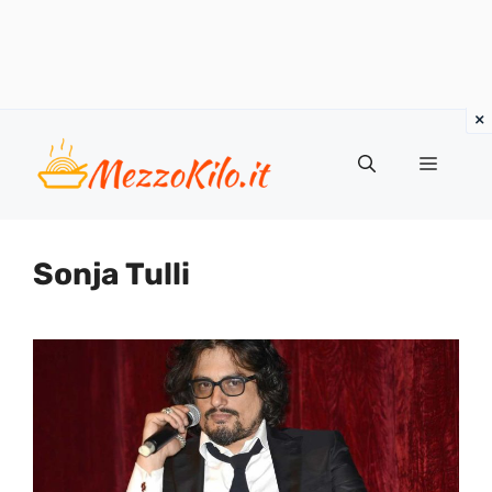
Vai
al
Menu
contenuto
Sonja Tulli