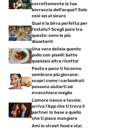
correttamente la tua
borraccia dell’acqua? Solo
così sei al sicuro
Qual è la birra perfetta per
l’estate? Scegli pure tra
queste: sono le più
dissetanti
Una vera delizia questo
pollo con piselli: batte
qualsiasi altra ricetta!
Pasta e pane ti faranno
sembrare più giovane:
scopri come i carboidrati
possono aiutarti ad
invecchiare meglio
L’amore nasce a tavola:
arriva l’App che ti trova il
partner in base a quello
che ti piace mangiare
Ami lo street food e stai