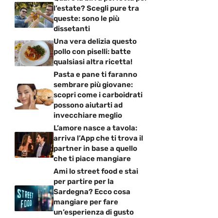
l’estate? Scegli pure tra
queste: sono le più
dissetanti
Una vera delizia questo
pollo con piselli: batte
qualsiasi altra ricetta!
Pasta e pane ti faranno
sembrare più giovane:
scopri come i carboidrati
possono aiutarti ad
invecchiare meglio
L’amore nasce a tavola:
arriva l’App che ti trova il
partner in base a quello
che ti piace mangiare
Ami lo street food e stai
per partire per la
Sardegna? Ecco cosa
mangiare per fare
un’esperienza di gusto