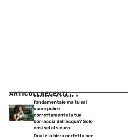
ARTICOLI RECENTI
Idratarsi in estate è
fondamentale ma tu sai
come pulire
correttamente la tua
borraccia dell’acqua? Solo
così sei al sicuro
Qual è la birra perfetta per