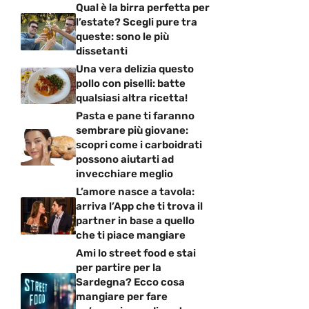
Qual è la birra perfetta per
l’estate? Scegli pure tra
queste: sono le più
dissetanti
Una vera delizia questo
pollo con piselli: batte
qualsiasi altra ricetta!
Pasta e pane ti faranno
sembrare più giovane:
scopri come i carboidrati
possono aiutarti ad
invecchiare meglio
L’amore nasce a tavola:
arriva l’App che ti trova il
partner in base a quello
che ti piace mangiare
Ami lo street food e stai
per partire per la
Sardegna? Ecco cosa
mangiare per fare