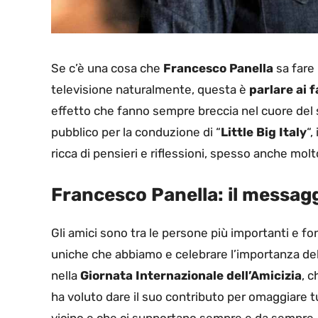
Se c’è una cosa che
Francesco Panella
sa fare 
televisione naturalmente, questa è
parlare ai 
effetto che fanno sempre breccia nel cuore del s
pubblico per la conduzione di “
Little Big Italy
“,
ricca di pensieri e riflessioni, spesso anche mo
Francesco Panella: il messag
Gli amici sono tra le persone più importanti e fo
uniche che abbiamo e celebrare l’importanza dell
nella
Giornata Internazionale dell’Amicizia
, c
ha voluto dare il suo contributo per omaggiare t
vicino e che ci supportano sempre e da sempre.