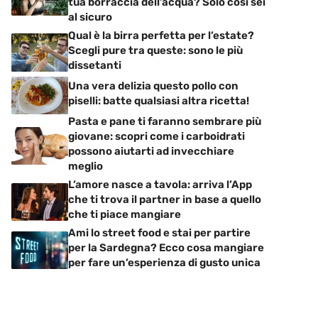
tua borraccia dell’acqua? Solo così sei
al sicuro
Qual è la birra perfetta per l’estate?
Scegli pure tra queste: sono le più
dissetanti
Una vera delizia questo pollo con
piselli: batte qualsiasi altra ricetta!
Pasta e pane ti faranno sembrare più
giovane: scopri come i carboidrati
possono aiutarti ad invecchiare
meglio
L’amore nasce a tavola: arriva l’App
che ti trova il partner in base a quello
che ti piace mangiare
Ami lo street food e stai per partire
per la Sardegna? Ecco cosa mangiare
per fare un’esperienza di gusto unica