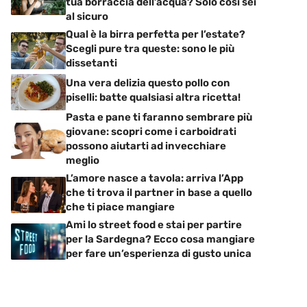
tua borraccia dell’acqua? Solo così sei
al sicuro
Qual è la birra perfetta per l’estate?
Scegli pure tra queste: sono le più
dissetanti
Una vera delizia questo pollo con
piselli: batte qualsiasi altra ricetta!
Pasta e pane ti faranno sembrare più
giovane: scopri come i carboidrati
possono aiutarti ad invecchiare
meglio
L’amore nasce a tavola: arriva l’App
che ti trova il partner in base a quello
che ti piace mangiare
Ami lo street food e stai per partire
per la Sardegna? Ecco cosa mangiare
per fare un’esperienza di gusto unica