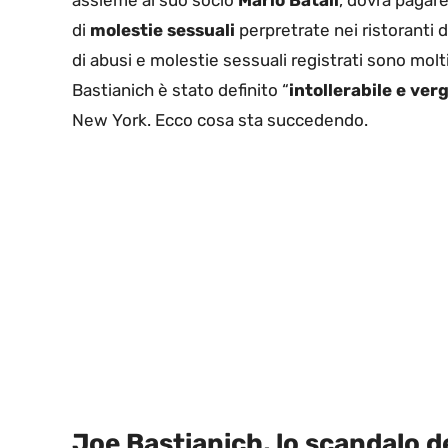
assieme al suo socio
Mario Batali
, dovrà pagare
di
molestie sessuali
perpretrate nei ristoranti di
di abusi e molestie sessuali registrati sono molti
Bastianich è stato definito “
intollerabile e ve
New York. Ecco cosa sta succedendo.
Joe Bastianich, lo scandalo de