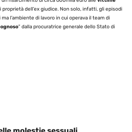
 un risarcimento di circa 600mila euro alle
vittime
 proprietà dell’ex giudice. Non solo, infatti, gli episodi
 ma l’ambiente di lavoro in cui operava il team di
rgognoso
” dalla procuratrice generale dello Stato di
lle molestie sessuali