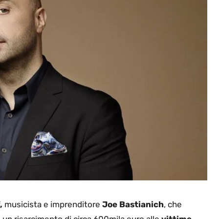
,
musicista e imprenditore
Joe Bastianich
, che