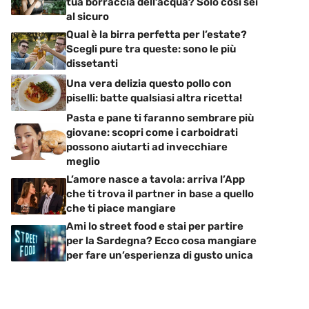
tua borraccia dell’acqua? Solo così sei
al sicuro
Qual è la birra perfetta per l’estate?
Scegli pure tra queste: sono le più
dissetanti
Una vera delizia questo pollo con
piselli: batte qualsiasi altra ricetta!
Pasta e pane ti faranno sembrare più
giovane: scopri come i carboidrati
possono aiutarti ad invecchiare
meglio
L’amore nasce a tavola: arriva l’App
che ti trova il partner in base a quello
che ti piace mangiare
Ami lo street food e stai per partire
per la Sardegna? Ecco cosa mangiare
per fare un’esperienza di gusto unica