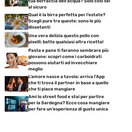
tua borraccia dell’acqua? Solo così sei
al sicuro
Qual è la birra perfetta per l’estate?
Scegli pure tra queste: sono le più
dissetanti
Una vera delizia questo pollo con
piselli: batte qualsiasi altra ricetta!
Pasta e pane ti faranno sembrare più
giovane: scopri come i carboidrati
possono aiutarti ad invecchiare
meglio
L’amore nasce a tavola: arriva l’App
che ti trova il partner in base a quello
che ti piace mangiare
Ami lo street food e stai per partire
per la Sardegna? Ecco cosa mangiare
per fare un’esperienza di gusto unica