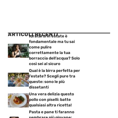
ARTICOLI RECENTI
Idratarsi in estate è
fondamentale ma tu sai
come pulire
correttamente la tua
borraccia dell’acqua? Solo
così sei al sicuro
Qual è la birra perfetta per
l’estate? Scegli pure tra
queste: sono le più
dissetanti
Una vera delizia questo
pollo con piselli: batte
qualsiasi altra ricetta!
Pasta e pane ti faranno
sembrare più giovane: