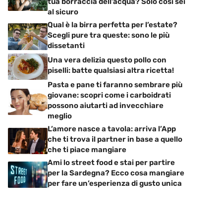
tua borraccia dell’acqua? Solo così sei
al sicuro
Qual è la birra perfetta per l’estate?
Scegli pure tra queste: sono le più
dissetanti
Una vera delizia questo pollo con
piselli: batte qualsiasi altra ricetta!
Pasta e pane ti faranno sembrare più
giovane: scopri come i carboidrati
possono aiutarti ad invecchiare
meglio
L’amore nasce a tavola: arriva l’App
che ti trova il partner in base a quello
che ti piace mangiare
Ami lo street food e stai per partire
per la Sardegna? Ecco cosa mangiare
per fare un’esperienza di gusto unica