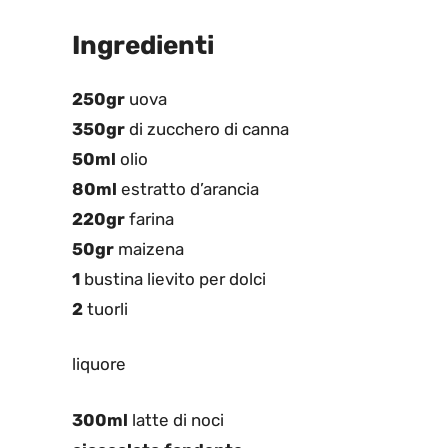
Ingredienti
250gr
uova
350gr
di zucchero di canna
50ml
olio
80ml
estratto d’arancia
220gr
farina
50gr
maizena
1
bustina lievito per dolci
2
tuorli
liquore
300ml
latte di noci