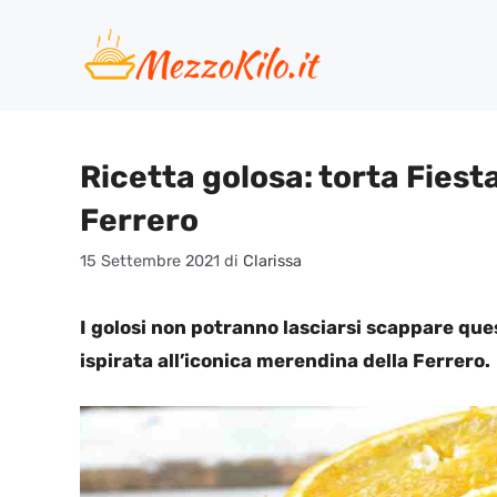
Vai
al
contenuto
Ricetta golosa: torta Fiest
Ferrero
15 Settembre 2021
di
Clarissa
I golosi non potranno lasciarsi scappare ques
ispirata all’iconica merendina della Ferrero.