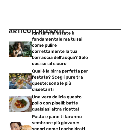
ARTICOLI RECENTI
Idratarsi in estate è
fondamentale ma tu sai
come pulire
correttamente la tua
borraccia dell’acqua? Solo
così sei al sicuro
Qual è la birra perfetta per
l’estate? Scegli pure tra
queste: sono le più
dissetanti
Una vera delizia questo
pollo con piselli: batte
qualsiasi altra ricetta!
Pasta e pane ti faranno
sembrare più giovane:
scopri come i carboidrati