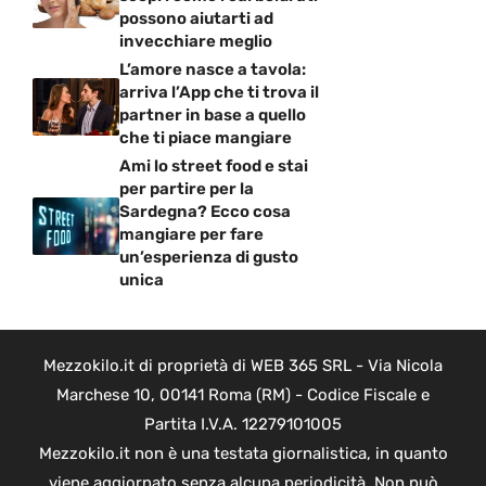
possono aiutarti ad
invecchiare meglio
L’amore nasce a tavola:
arriva l’App che ti trova il
partner in base a quello
che ti piace mangiare
Ami lo street food e stai
per partire per la
Sardegna? Ecco cosa
mangiare per fare
un’esperienza di gusto
unica
Mezzokilo.it di proprietà di WEB 365 SRL - Via Nicola
Marchese 10, 00141 Roma (RM) - Codice Fiscale e
Partita I.V.A. 12279101005
Mezzokilo.it non è una testata giornalistica, in quanto
viene aggiornato senza alcuna periodicità. Non può