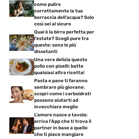
come pulire
correttamente la tua
borraccia dell’acqua? Solo
così sei al sicuro
Qual è la birra perfetta per
l’estate? Scegli pure tra
queste: sono le più
dissetanti
Una vera delizia questo
pollo con piselli: batte
qualsiasi altra ricetta!
Pasta e pane ti faranno
sembrare più giovane:
scopri come i carboidrati
possono aiutarti ad
invecchiare meglio
L’amore nasce a tavola:
arriva l’App che ti trova il
partner in base a quello
che ti piace mangiare