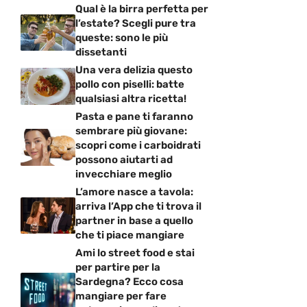
Qual è la birra perfetta per
l’estate? Scegli pure tra
queste: sono le più
dissetanti
Una vera delizia questo
pollo con piselli: batte
qualsiasi altra ricetta!
Pasta e pane ti faranno
sembrare più giovane:
scopri come i carboidrati
possono aiutarti ad
invecchiare meglio
L’amore nasce a tavola:
arriva l’App che ti trova il
partner in base a quello
che ti piace mangiare
Ami lo street food e stai
per partire per la
Sardegna? Ecco cosa
mangiare per fare