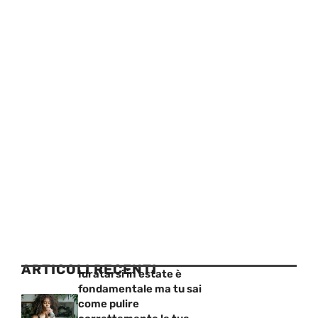
ARTICOLI RECENTI
Idratarsi in estate è
fondamentale ma tu sai
come pulire