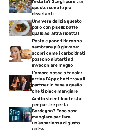
l’estate? Scegli pure tra
queste: sono le più
dissetanti
Una vera delizia questo
pollo con piselli: batte
qualsiasi altra ricetta!
Pasta e pane ti faranno
sembrare più giovane:
scopri come i carboidrati
possono aiutarti ad
invecchiare meglio
L’amore nasce a tavola:
arriva l’App che ti trova il
partner in base a quello
che ti piace mangiare
Ami lo street food e stai
per partire per la
Sardegna? Ecco cosa
mangiare per fare
un’esperienza di gusto
unica