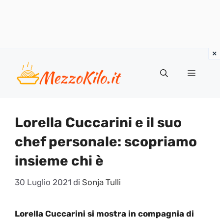
Vai
al
Menu
contenuto
Lorella Cuccarini e il suo
chef personale: scopriamo
insieme chi è
30 Luglio 2021
di
Sonja Tulli
Lorella Cuccarini si mostra in compagnia di