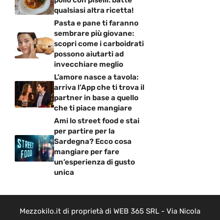
pollo con piselli: batte
qualsiasi altra ricetta!
Pasta e pane ti faranno
sembrare più giovane:
scopri come i carboidrati
possono aiutarti ad
invecchiare meglio
L’amore nasce a tavola:
arriva l’App che ti trova il
partner in base a quello
che ti piace mangiare
Ami lo street food e stai
per partire per la
Sardegna? Ecco cosa
mangiare per fare
un’esperienza di gusto
unica
Mezzokilo.it di proprietà di WEB 365 SRL - Via Nicola