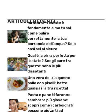
ARTICOLI RECENTI
Idratarsi in estate è
fondamentale ma tu sai
come pulire
correttamente la tua
borraccia dell’acqua? Solo
così sei al sicuro
Qual è la birra perfetta per
l’estate? Scegli pure tra
queste: sono le più
dissetanti
Una vera delizia questo
pollo con piselli: batte
qualsiasi altra ricetta!
Pasta e pane ti faranno
sembrare più giovane:
scopri come i carboidrati
possono aiutarti ad