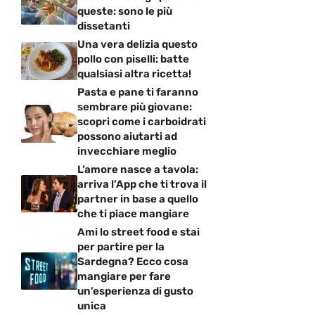
queste: sono le più
dissetanti
Una vera delizia questo
pollo con piselli: batte
qualsiasi altra ricetta!
Pasta e pane ti faranno
sembrare più giovane:
scopri come i carboidrati
possono aiutarti ad
invecchiare meglio
L’amore nasce a tavola:
arriva l’App che ti trova il
partner in base a quello
che ti piace mangiare
Ami lo street food e stai
per partire per la
Sardegna? Ecco cosa
mangiare per fare
un’esperienza di gusto
unica