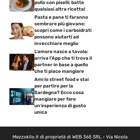
pollo con piselli: batte
qualsiasi altra ricetta!
Pasta e pane ti faranno
sembrare più giovane:
scopri come i carboidrati
possono aiutarti ad
invecchiare meglio
L’amore nasce a tavola:
arriva l’App che ti trova il
partner in base a quello
che ti piace mangiare
Ami lo street food e stai
per partire per la
Sardegna? Ecco cosa
mangiare per fare
un’esperienza di gusto
unica
Mezzokilo.it di proprietà di WEB 365 SRL - Via Nicola