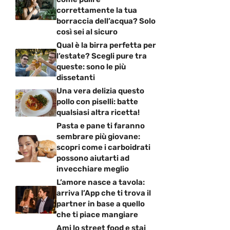
correttamente la tua
borraccia dell’acqua? Solo
così sei al sicuro
Qual è la birra perfetta per
l’estate? Scegli pure tra
queste: sono le più
dissetanti
Una vera delizia questo
pollo con piselli: batte
qualsiasi altra ricetta!
Pasta e pane ti faranno
sembrare più giovane:
scopri come i carboidrati
possono aiutarti ad
invecchiare meglio
L’amore nasce a tavola:
arriva l’App che ti trova il
partner in base a quello
che ti piace mangiare
Ami lo street food e stai