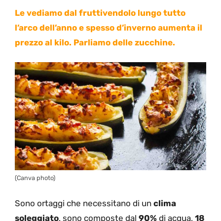
Le vediamo dal fruttivendolo lungo tutto
l’arco dell’anno e spesso d’inverno aumenta il
prezzo al kilo. Parliamo delle zucchine.
(Canva photo)
Sono ortaggi che necessitano di un
clima
soleggiato
, sono composte dal
90%
di acqua,
18