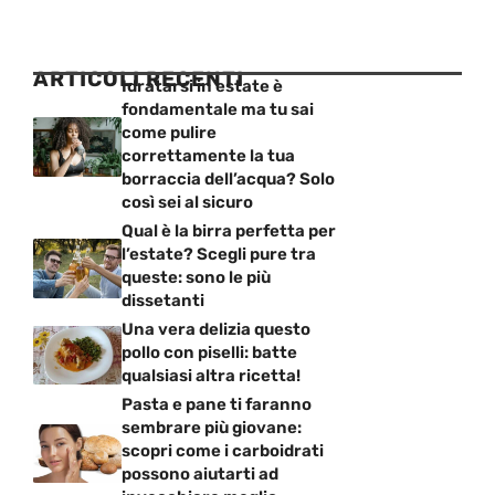
ARTICOLI RECENTI
Idratarsi in estate è
fondamentale ma tu sai
come pulire
correttamente la tua
borraccia dell’acqua? Solo
così sei al sicuro
Qual è la birra perfetta per
l’estate? Scegli pure tra
queste: sono le più
dissetanti
Una vera delizia questo
pollo con piselli: batte
qualsiasi altra ricetta!
Pasta e pane ti faranno
sembrare più giovane:
scopri come i carboidrati
possono aiutarti ad