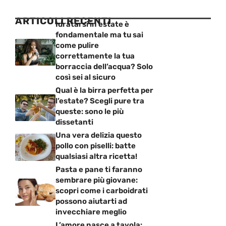
ARTICOLI RECENTI
Idratarsi in estate è
fondamentale ma tu sai
come pulire
correttamente la tua
borraccia dell’acqua? Solo
così sei al sicuro
Qual è la birra perfetta per
l’estate? Scegli pure tra
queste: sono le più
dissetanti
Una vera delizia questo
pollo con piselli: batte
qualsiasi altra ricetta!
Pasta e pane ti faranno
sembrare più giovane:
scopri come i carboidrati
possono aiutarti ad
invecchiare meglio
L’amore nasce a tavola: