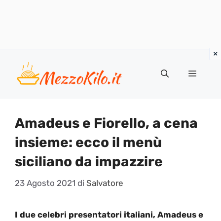
Vai
al
Menu
contenuto
Amadeus e Fiorello, a cena
insieme: ecco il menù
siciliano da impazzire
23 Agosto 2021
di
Salvatore
I due celebri presentatori italiani, Amadeus e