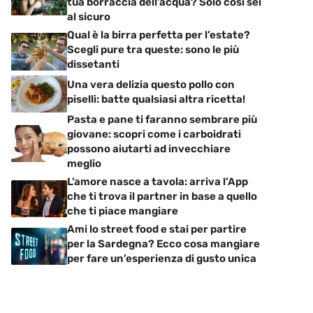
tua borraccia dell’acqua? Solo così sei
al sicuro
Qual è la birra perfetta per l’estate?
Scegli pure tra queste: sono le più
dissetanti
Una vera delizia questo pollo con
piselli: batte qualsiasi altra ricetta!
Pasta e pane ti faranno sembrare più
giovane: scopri come i carboidrati
possono aiutarti ad invecchiare
meglio
L’amore nasce a tavola: arriva l’App
che ti trova il partner in base a quello
che ti piace mangiare
Ami lo street food e stai per partire
per la Sardegna? Ecco cosa mangiare
per fare un’esperienza di gusto unica