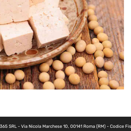
 365 SRL - Via Nicola Marchese 10, 00141 Roma (RM) - Codice Fis