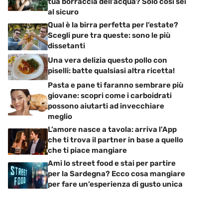
tua borraccia dell’acqua? Solo così sei
al sicuro
Qual è la birra perfetta per l’estate?
Scegli pure tra queste: sono le più
dissetanti
Una vera delizia questo pollo con
piselli: batte qualsiasi altra ricetta!
Pasta e pane ti faranno sembrare più
giovane: scopri come i carboidrati
possono aiutarti ad invecchiare
meglio
L’amore nasce a tavola: arriva l’App
che ti trova il partner in base a quello
che ti piace mangiare
Ami lo street food e stai per partire
per la Sardegna? Ecco cosa mangiare
per fare un’esperienza di gusto unica