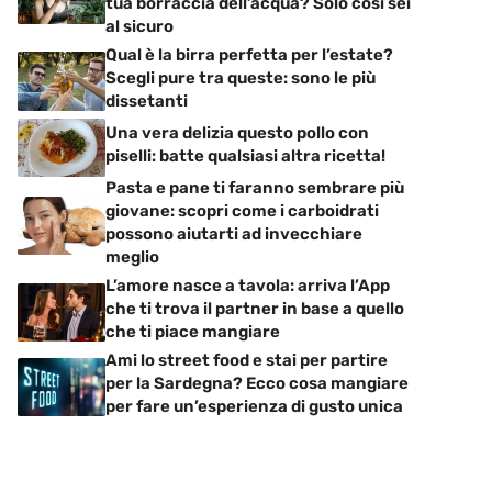
tua borraccia dell’acqua? Solo così sei
al sicuro
Qual è la birra perfetta per l’estate?
Scegli pure tra queste: sono le più
dissetanti
Una vera delizia questo pollo con
piselli: batte qualsiasi altra ricetta!
Pasta e pane ti faranno sembrare più
giovane: scopri come i carboidrati
possono aiutarti ad invecchiare
meglio
L’amore nasce a tavola: arriva l’App
che ti trova il partner in base a quello
che ti piace mangiare
Ami lo street food e stai per partire
per la Sardegna? Ecco cosa mangiare
per fare un’esperienza di gusto unica