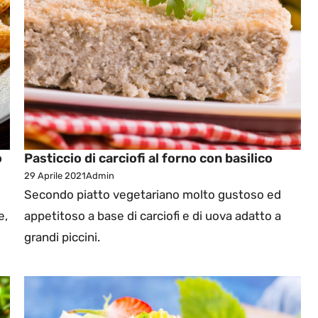
o
Pasticcio di carciofi al forno con basilico
29 Aprile 2021
Admin
Secondo piatto vegetariano molto gustoso ed
e,
appetitoso a base di carciofi e di uova adatto a
grandi piccini.