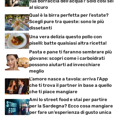
tua borraccia dell’acqua? Solo così sei
al sicuro
Qual è la birra perfetta per l’estate?
Scegli pure tra queste: sono le più
dissetanti
Una vera delizia questo pollo con
piselli: batte qualsiasi altra ricetta!
Pasta e pane ti faranno sembrare più
giovane: scopri come i carboidrati
possono aiutarti ad invecchiare
meglio
L’amore nasce a tavola: arriva l’App
che ti trova il partner in base a quello
che ti piace mangiare
Ami lo street food e stai per partire
per la Sardegna? Ecco cosa mangiare
per fare un’esperienza di gusto unica