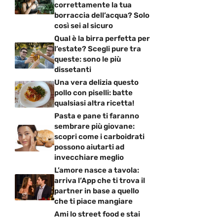
correttamente la tua
borraccia dell’acqua? Solo
così sei al sicuro
Qual è la birra perfetta per
l’estate? Scegli pure tra
queste: sono le più
dissetanti
Una vera delizia questo
pollo con piselli: batte
qualsiasi altra ricetta!
Pasta e pane ti faranno
sembrare più giovane:
scopri come i carboidrati
possono aiutarti ad
invecchiare meglio
L’amore nasce a tavola:
arriva l’App che ti trova il
partner in base a quello
che ti piace mangiare
Ami lo street food e stai