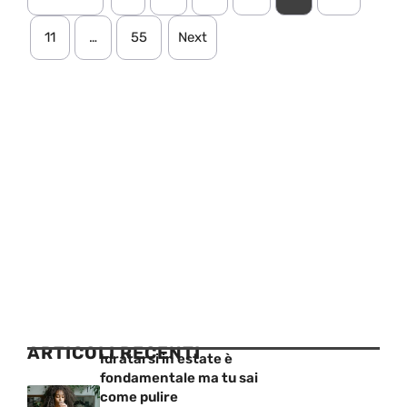
11
…
55
Next
ARTICOLI RECENTI
Idratarsi in estate è
fondamentale ma tu sai
come pulire